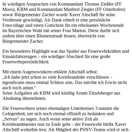
In würdigen Ansprachen von Kommandant Thomas Zießler (FF
Moos), KBM und Kommandant Manfred Ziegler (FF Osterhofen)
sowie Bürgermeister Zacher wurde Xaver Altschäfl für seine
Verdienste gewürdigt. Als Dank erhielt er eine persönliche
Fotocollage und einen Gutschein für ein erholsames Wochenende
im Bayerischen Wald mit seiner Frau Marion. Diese durfte sich
zudem über einen Blumenstrauß freuen, überreicht von
Bürgermeister Zacher.
Ein besonderes Highlight war das Spalier aus Feuerwehrkräften und
Einsatzfahrzeugen – ein würdiger Abschied für eine große
Feuerwehrpersönlichkeit.
Mit einem Augenzwinkern erklärte Altschäfl selbst:
„Ich habe jetzt schon so viele Kreisbrandräte verschlissen –
irgendwann muss einmal Schluss sein. Das möchte ich Erwin nicht
auch noch antun.“
Seine Aufgaben als KBM wird künftig Armin Zitzelsberger aus
Aholming übernehmen.
Die Feuerwehren seines ehemaligen Unterkreises 3 nutzten die
Gelegenheit, um sich noch einmal offiziell zu bedanken und
„Servus“ zu sagen. Auch wenn seine aktive Zeit als
Kreisbrandmeister nun zu Ende geht – der Feuerwehr bleibt Xaver
Altschäfl weiterhin treu: Als Mitglied des PSNV-Teams wird er sich