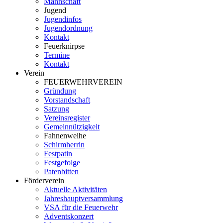
Mannschaft
Jugend
Jugendinfos
Jugendordnung
Kontakt
Feuerknirpse
Termine
Kontakt
Verein
FEUERWEHRVEREIN
Gründung
Vorstandschaft
Satzung
Vereinsregister
Gemeinnützigkeit
Fahnenweihe
Schirmherrin
Festpatin
Festgefolge
Patenbitten
Förderverein
Aktuelle Aktivitäten
Jahreshauptversammlung
VSA für die Feuerwehr
Adventskonzert