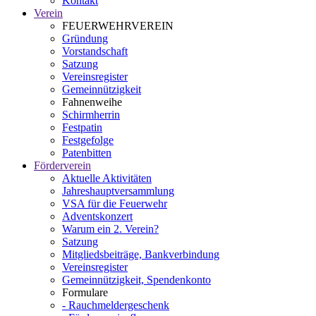
Kontakt
Verein
FEUERWEHRVEREIN
Gründung
Vorstandschaft
Satzung
Vereinsregister
Gemeinnützigkeit
Fahnenweihe
Schirmherrin
Festpatin
Festgefolge
Patenbitten
Förderverein
Aktuelle Aktivitäten
Jahreshauptversammlung
VSA für die Feuerwehr
Adventskonzert
Warum ein 2. Verein?
Satzung
Mitgliedsbeiträge, Bankverbindung
Vereinsregister
Gemeinnützigkeit, Spendenkonto
Formulare
- Rauchmeldergeschenk