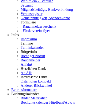
Warum ein 2. Verein?
Satzung
Mitgliedsbeiträge, Bankverbindung
Vereinsregister
Gemeinnützigkeit, Spendenkonto
Formulare
- Rauchmeldergeschenk
- Fördervereinsflyer
Infos
Impressum
Termine
Terminkalender
Bürgerinfo
Richtiger Notruf
Rauchmelder
Anfahrt
Herzlichen Dank
An Alle
Interessante Links
Osterhofen kompakt
Anderer Blickwinkel
Beitrittsformulare
Buchungskalender
Bilder Materialien
Buchungskalender Hüpfburg/Auto`s