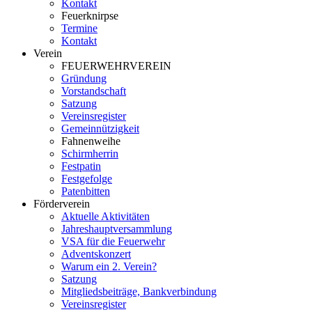
Kontakt
Feuerknirpse
Termine
Kontakt
Verein
FEUERWEHRVEREIN
Gründung
Vorstandschaft
Satzung
Vereinsregister
Gemeinnützigkeit
Fahnenweihe
Schirmherrin
Festpatin
Festgefolge
Patenbitten
Förderverein
Aktuelle Aktivitäten
Jahreshauptversammlung
VSA für die Feuerwehr
Adventskonzert
Warum ein 2. Verein?
Satzung
Mitgliedsbeiträge, Bankverbindung
Vereinsregister