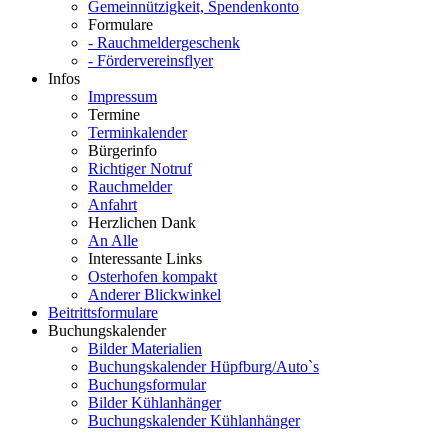
Gemeinnützigkeit, Spendenkonto
Formulare
- Rauchmeldergeschenk
- Fördervereinsflyer
Infos
Impressum
Termine
Terminkalender
Bürgerinfo
Richtiger Notruf
Rauchmelder
Anfahrt
Herzlichen Dank
An Alle
Interessante Links
Osterhofen kompakt
Anderer Blickwinkel
Beitrittsformulare
Buchungskalender
Bilder Materialien
Buchungskalender Hüpfburg/Auto`s
Buchungsformular
Bilder Kühlanhänger
Buchungskalender Kühlanhänger