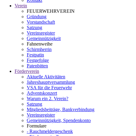
Kontakt
Verein
FEUERWEHRVEREIN
Gründung
Vorstandschaft
Satzung
Vereinsregister
Gemeinnützigkeit
Fahnenweihe
Schirmherrin
Festpatin
Festgefolge
Patenbitten
Förderverein
Aktuelle Aktivitäten
Jahreshauptversammlung
VSA für die Feuerwehr
Adventskonzert
Warum ein 2. Verein?
Satzung
Mitgliedsbeiträge, Bankverbindung
Vereinsregister
Gemeinnützigkeit, Spendenkonto
Formulare
- Rauchmeldergeschenk