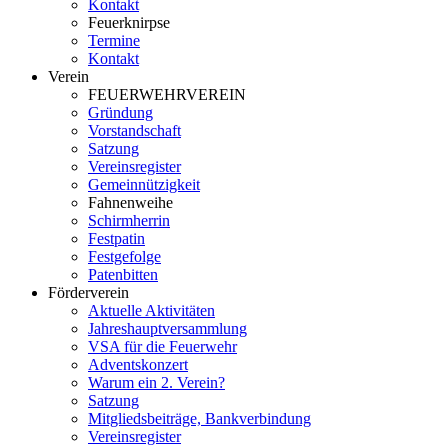
Kontakt
Feuerknirpse
Termine
Kontakt
Verein
FEUERWEHRVEREIN
Gründung
Vorstandschaft
Satzung
Vereinsregister
Gemeinnützigkeit
Fahnenweihe
Schirmherrin
Festpatin
Festgefolge
Patenbitten
Förderverein
Aktuelle Aktivitäten
Jahreshauptversammlung
VSA für die Feuerwehr
Adventskonzert
Warum ein 2. Verein?
Satzung
Mitgliedsbeiträge, Bankverbindung
Vereinsregister