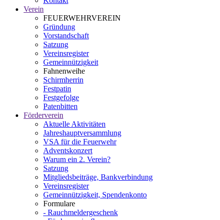
Kontakt
Verein
FEUERWEHRVEREIN
Gründung
Vorstandschaft
Satzung
Vereinsregister
Gemeinnützigkeit
Fahnenweihe
Schirmherrin
Festpatin
Festgefolge
Patenbitten
Förderverein
Aktuelle Aktivitäten
Jahreshauptversammlung
VSA für die Feuerwehr
Adventskonzert
Warum ein 2. Verein?
Satzung
Mitgliedsbeiträge, Bankverbindung
Vereinsregister
Gemeinnützigkeit, Spendenkonto
Formulare
- Rauchmeldergeschenk