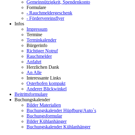
Gemeinnützigkeit, Spendenkonto
Formulare
- Rauchmeldergeschenk
- Fördervereinsflyer
Infos
Impressum
Termine
Terminkalender
Bürgerinfo
Richtiger Notruf
Rauchmelder
Anfahrt
Herzlichen Dank
An Alle
Interessante Links
Osterhofen kompakt
Anderer Blickwinkel
Beitrittsformulare
Buchungskalender
Bilder Materialien
Buchungskalender Hüpfburg/Auto`s
Buchungsformular
Bilder Kühlanhänger
Buchungskalender Kühlanhänger