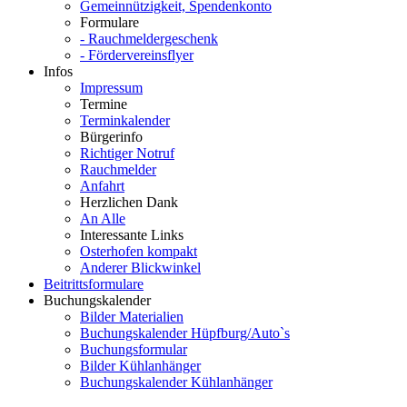
Gemeinnützigkeit, Spendenkonto
Formulare
- Rauchmeldergeschenk
- Fördervereinsflyer
Infos
Impressum
Termine
Terminkalender
Bürgerinfo
Richtiger Notruf
Rauchmelder
Anfahrt
Herzlichen Dank
An Alle
Interessante Links
Osterhofen kompakt
Anderer Blickwinkel
Beitrittsformulare
Buchungskalender
Bilder Materialien
Buchungskalender Hüpfburg/Auto`s
Buchungsformular
Bilder Kühlanhänger
Buchungskalender Kühlanhänger