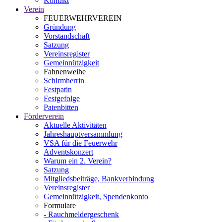
Kontakt
Verein
FEUERWEHRVEREIN
Gründung
Vorstandschaft
Satzung
Vereinsregister
Gemeinnützigkeit
Fahnenweihe
Schirmherrin
Festpatin
Festgefolge
Patenbitten
Förderverein
Aktuelle Aktivitäten
Jahreshauptversammlung
VSA für die Feuerwehr
Adventskonzert
Warum ein 2. Verein?
Satzung
Mitgliedsbeiträge, Bankverbindung
Vereinsregister
Gemeinnützigkeit, Spendenkonto
Formulare
- Rauchmeldergeschenk