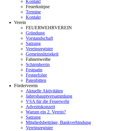
Kontakt
Feuerknirpse
Termine
Kontakt
Verein
FEUERWEHRVEREIN
Gründung
Vorstandschaft
Satzung
Vereinsregister
Gemeinnützigkeit
Fahnenweihe
Schirmherrin
Festpatin
Festgefolge
Patenbitten
Förderverein
Aktuelle Aktivitäten
Jahreshauptversammlung
VSA für die Feuerwehr
Adventskonzert
Warum ein 2. Verein?
Satzung
Mitgliedsbeiträge, Bankverbindung
Vereinsregister