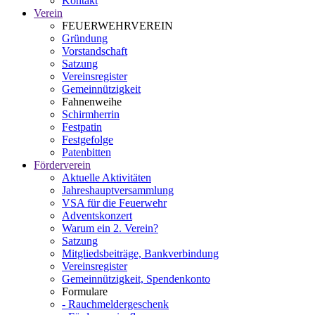
Kontakt
Verein
FEUERWEHRVEREIN
Gründung
Vorstandschaft
Satzung
Vereinsregister
Gemeinnützigkeit
Fahnenweihe
Schirmherrin
Festpatin
Festgefolge
Patenbitten
Förderverein
Aktuelle Aktivitäten
Jahreshauptversammlung
VSA für die Feuerwehr
Adventskonzert
Warum ein 2. Verein?
Satzung
Mitgliedsbeiträge, Bankverbindung
Vereinsregister
Gemeinnützigkeit, Spendenkonto
Formulare
- Rauchmeldergeschenk