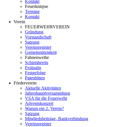
Kontakt
Feuerknirpse
Termine
Kontakt
Verein
FEUERWEHRVEREIN
Gründung
Vorstandschaft
Satzung
Vereinsregister
Gemeinnützigkeit
Fahnenweihe
Schirmherrin
Festpatin
Festgefolge
Patenbitten
Förderverein
Aktuelle Aktivitäten
Jahreshauptversammlung
VSA für die Feuerwehr
Adventskonzert
Warum ein 2. Verein?
Satzung
Mitgliedsbeiträge, Bankverbindung
Vereinsregister