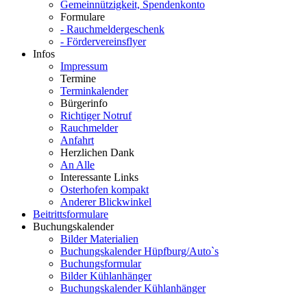
Gemeinnützigkeit, Spendenkonto
Formulare
- Rauchmeldergeschenk
- Fördervereinsflyer
Infos
Impressum
Termine
Terminkalender
Bürgerinfo
Richtiger Notruf
Rauchmelder
Anfahrt
Herzlichen Dank
An Alle
Interessante Links
Osterhofen kompakt
Anderer Blickwinkel
Beitrittsformulare
Buchungskalender
Bilder Materialien
Buchungskalender Hüpfburg/Auto`s
Buchungsformular
Bilder Kühlanhänger
Buchungskalender Kühlanhänger