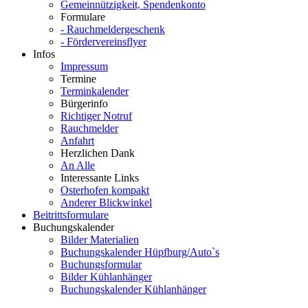
Gemeinnützigkeit, Spendenkonto
Formulare
- Rauchmeldergeschenk
- Fördervereinsflyer
Infos
Impressum
Termine
Terminkalender
Bürgerinfo
Richtiger Notruf
Rauchmelder
Anfahrt
Herzlichen Dank
An Alle
Interessante Links
Osterhofen kompakt
Anderer Blickwinkel
Beitrittsformulare
Buchungskalender
Bilder Materialien
Buchungskalender Hüpfburg/Auto`s
Buchungsformular
Bilder Kühlanhänger
Buchungskalender Kühlanhänger