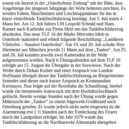
erneut ein Inserat in der „Osterhofener Zeitung“ mit der Bitte, dass
Angehörige der jüngeren Jahrgänge der Wehr beitreten möchten. Es
werden Fahrer, Maschinisten und Löschtruppmänner für das in
kürze eintreffende Tanklöschfahrzeug benötigt. Am 5. Juli traten 4
Mann bei. Am 12. Juli fuhren LM Leopold Schmid und Hans
Ranner nach Karlsruhe zur Firma Metz um das Tanklöschfahrzeug
abzuholen. Das neue TLF 16 der Marke Mercedes blieb in
Osterhofe stationiert und erhielt folgende Beschriftung: „Landkreis
Vilshofen – Standort Osterhofen“. Am 19. und 20. Juli schulte Herr
Hiermeier aus München jeweils 11 Mann auf dem „Tanker“. Am 25.
und 26. Juli konnten jeweils zwei Kameraden in die Wehr
aufgenommen werden. Nach 6 Übungsabenden auf dem TLF 16
erfolgte am 15. August die Übergabe in der Seewiesen. Nach der
Weihe durch Dekan Kufner und einer Ansprach von Landrat
Hoffmann übergab dieser das Tanklöschfahrzeug an Bürgermeister
Semmler und dieser nach kurzer Ansprach an Kommandant
Kiermayer. Nun folgte auf der Rennbahn die Schauübung, hierbei
wurde ein brennendes Autowrack mit dem Hochdruckschlauch
gelöscht. Bereits wenige Stunden nach der Übung wurde gegen
Mitternacht der „Tanker“ zu einem Sägewerk-Großbrand nach
Ortenburg gerufen. Er wurde jedoch nicht mehr eingesetzt da die
Alarmierung erst 1 ½ Stunden nach der Entdeckung des Feuers
durch die Landpolizei erfolgte. Im Jahr 1979 wurde das
Tanklöschfahrzeug an die Nachbarwehr Altenmarkt übergeben