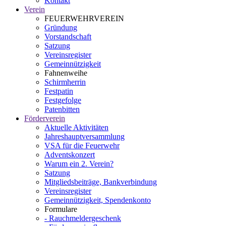
Kontakt
Verein
FEUERWEHRVEREIN
Gründung
Vorstandschaft
Satzung
Vereinsregister
Gemeinnützigkeit
Fahnenweihe
Schirmherrin
Festpatin
Festgefolge
Patenbitten
Förderverein
Aktuelle Aktivitäten
Jahreshauptversammlung
VSA für die Feuerwehr
Adventskonzert
Warum ein 2. Verein?
Satzung
Mitgliedsbeiträge, Bankverbindung
Vereinsregister
Gemeinnützigkeit, Spendenkonto
Formulare
- Rauchmeldergeschenk