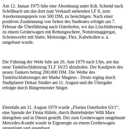
Am 12. Januar 1975 fuhr eine Abordnung unter Kdt. Schmid nach
Schöllnach um das dort zum Verkauft stehenden LF 8, zum
Anerkennungspreis von 500 DM, zu besichtigen. Nach einer
positiven Zustimmung von Seiten des Stadtrates erfolgte am 7.
Februar die Überführung nach Osterhofen, wo das Löschfahrzeug
zu einem Gerätewagen mit Rettungsschere, Notstromaggregat,
Scheinwerfer mit Stativ, Motorsäge, Flex, Kabelrollen u. ä.
umgebaut wurde.
Die Führung der Wehr fuhr am 26. Juni 1979 nach Ulm, um das
neue Tanklöschfahrzeug TLF 16/25 abzuholen. Der Kaufpreis des
neuen Tankers betrug 200.000 DM. Die Weihe des
Tanklöschfahrzeuges der Marke Magirus - Deutz erging durch
Stadtpfarrer Dekan Straßer am 11. August und die Übergabe
erfolgte durch Bürgermeister Stöger.
Ebenfalls am 11. August 1979 wurde „Florian Osterhofen 63/1“,
eine Spende der Firma Häfele, durch Betriebsleiter Willi Marx
übergeben und in Dienst gestellt. Der zum Gerätewagen umgebaute
Mercedes-Kombi wurde in Eigenregie zu einem Gerätewagen
umgerüstet und ausgebaut