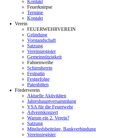
Kontakt
Feuerknirpse
Termine
Kontakt
Verein
FEUERWEHRVEREIN
Gründung
Vorstandschaft
Satzung
Vereinsregister
Gemeinnützigkeit
Fahnenweihe
Schirmherrin
Festpatin
Festgefolge
Patenbitten
Förderverein
Aktuelle Aktivitäten
Jahreshauptversammlung
VSA für die Feuerwehr
Adventskonzert
Warum ein 2. Verein?
Satzung
Mitgliedsbeiträge, Bankverbindung
Vereinsregister