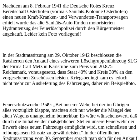
Nachdem am 8. Februar 1941 die Deutsche Rotes Kreuz
Bereitschaft Osterhofen (vormals Sanitäts-Kolonne Osterhofen)
einen neuen Kraft-Kranken- und Verwundeten-Transportwagen
erhielt wurde das alte Sanitäts-Auto für den motorisierten
Hydrantenzug der Feuerlöschpolizei durch den Bürgermeister
angekauft. Leider kein Foto vorliegend!
In der Stadtratssitzung am 29. Oktober 1942 beschlossen die
Ratsherren den Ankauf eines schweren Löschgruppenfahrzeug SLG
der Firma Carl Metz in Karlsruhe zum Preis von 20.875
Reichsmark, vorausgesetzt, dass Staat 40% und Kreis 30% an den
vorgesehenen Zuschüssen leisten. Kriegsbedingt kam es jedoch
nicht mehr zur Auslieferung des Fahrzeuges, daher ein Beispielfoto.
Feuerschutzwoche 1949: „Bei unserer Wehr, bei der im Übrigen
alles vorzüglich klappte, machten sich nur wieder die Mängel des
alten Wagens unangenehm bemerkbar. Es wäre wünschenswert, daß
durch die Initiative der maßgeblichen Stellen unsere Feuerwehr der
Erwerb eines neuen Fahrzeugs ermöglicht wird, um schnellsten und
reibungslosen Einsatz zu gewährleisten.“ In der öffentlichen
Stadtratssitzung vom 30. September sprach man sich für den Ankauf