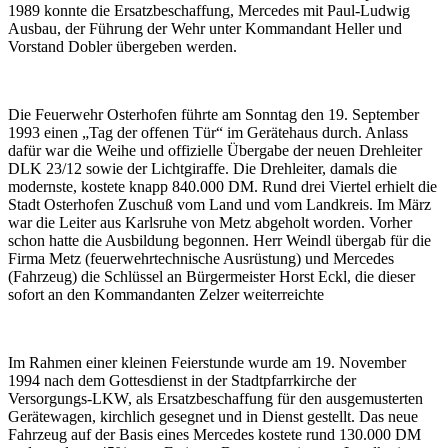
1989 konnte die Ersatzbeschaffung, Mercedes mit Paul-Ludwig
Ausbau, der Führung der Wehr unter Kommandant Heller und
Vorstand Dobler übergeben werden.
Die Feuerwehr Osterhofen führte am Sonntag den 19. September
1993 einen „Tag der offenen Tür“ im Gerätehaus durch. Anlass
dafür war die Weihe und offizielle Übergabe der neuen Drehleiter
DLK 23/12 sowie der Lichtgiraffe. Die Drehleiter, damals die
modernste, kostete knapp 840.000 DM. Rund drei Viertel erhielt die
Stadt Osterhofen Zuschuß vom Land und vom Landkreis. Im März
war die Leiter aus Karlsruhe von Metz abgeholt worden. Vorher
schon hatte die Ausbildung begonnen. Herr Weindl übergab für die
Firma Metz (feuerwehrtechnische Ausrüstung) und Mercedes
(Fahrzeug) die Schlüssel an Bürgermeister Horst Eckl, die dieser
sofort an den Kommandanten Zelzer weiterreichte
Im Rahmen einer kleinen Feierstunde wurde am 19. November
1994 nach dem Gottesdienst in der Stadtpfarrkirche der
Versorgungs-LKW, als Ersatzbeschaffung für den ausgemusterten
Gerätewagen, kirchlich gesegnet und in Dienst gestellt. Das neue
Fahrzeug auf der Basis eines Mercedes kostete rund 130.000 DM