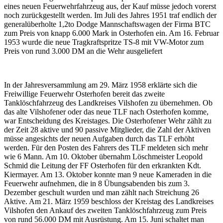
eines neuen Feuerwehrfahrzeug aus, der Kauf müsse jedoch vorerst
noch zurückgestellt werden. Im Juli des Jahres 1951 traf endlich der
generalüberholte 1,2to Dodge Mannschaftswagen der Firma BTC
zum Preis von knapp 6.000 Mark in Osterhofen ein. Am 16. Februar
1953 wurde die neue Tragkraftspritze TS-8 mit VW-Motor zum
Preis von rund 3.000 DM an die Wehr ausgeliefert
In der Jahresversammlung am 29. März 1958 erklärte sich die
Freiwillige Feuerwehr Osterhofen bereit das zweite
Tanklöschfahrzeug des Landkreises Vilshofen zu übernehmen. Ob
das alte Vilshofener oder das neue TLF nach Osterhofen komme,
war Entscheidung des Kreistages. Die Osterhofener Wehr zählt zu
der Zeit 28 aktive und 90 passive Mitglieder, die Zahl der Aktiven
müsse angesichts der neuen Aufgaben durch das TLF erhöht
werden. Für den Posten des Fahrers des TLF meldeten sich mehr
wie 6 Mann. Am 10. Oktober übernahm Löschmeister Leopold
Schmid die Leitung der FF Osterhofen für den erkrankten Kdt.
Kiermayer. Am 13. Oktober konnte man 9 neue Kameraden in die
Feuerwehr aufnehmen, die in 8 Übungsabenden bis zum 3.
Dezember geschult wurden und man zählt nach Streichung 26
Aktive. Am 21. März 1959 beschloss der Kreistag des Landkreises
Vilshofen den Ankauf des zweiten Tanklöschfahrzeug zum Preis
von rund 56.000 DM mit Ausrüstung. Am 15. Juni schaltet man