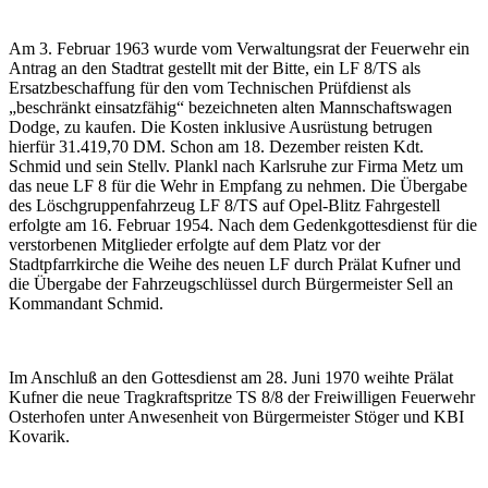
Am 3. Februar 1963 wurde vom Verwaltungsrat der Feuerwehr ein
Antrag an den Stadtrat gestellt mit der Bitte, ein LF 8/TS als
Ersatzbeschaffung für den vom Technischen Prüfdienst als
„beschränkt einsatzfähig“ bezeichneten alten Mannschaftswagen
Dodge, zu kaufen. Die Kosten inklusive Ausrüstung betrugen
hierfür 31.419,70 DM. Schon am 18. Dezember reisten Kdt.
Schmid und sein Stellv. Plankl nach Karlsruhe zur Firma Metz um
das neue LF 8 für die Wehr in Empfang zu nehmen. Die Übergabe
des Löschgruppenfahrzeug LF 8/TS auf Opel-Blitz Fahrgestell
erfolgte am 16. Februar 1954. Nach dem Gedenkgottesdienst für die
verstorbenen Mitglieder erfolgte auf dem Platz vor der
Stadtpfarrkirche die Weihe des neuen LF durch Prälat Kufner und
die Übergabe der Fahrzeugschlüssel durch Bürgermeister Sell an
Kommandant Schmid.
Im Anschluß an den Gottesdienst am 28. Juni 1970 weihte Prälat
Kufner die neue Tragkraftspritze TS 8/8 der Freiwilligen Feuerwehr
Osterhofen unter Anwesenheit von Bürgermeister Stöger und KBI
Kovarik.