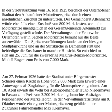
In der Stadtratssitzung vom 16. Mai 1925 beschloß der Osterhofener
Stadtrat den Ankauf einer Motorfeuerspritze durch einen
ansehnlichen Zuschuß zu unterstützen. Der Gemeinderat Altenmarkt
würde ebenfalls einen Zuschuß von 800 Mark leisten, wenn die
Motorspritze unentgeltlich in der Gesamtgemeinde Altenmarkt zur
Verfügung gestellt würde. Der Verwaltungsrat der Feuerwehr
Osterhofen war in Sachen Motorspritze bemüht nur die Beste
auszuwählen. Die Spritzenvorführungen fanden an der hiesigen
Stadtpfarrkirche und an der Stiftskirche in Damenstift statt und
befriedigte die Zuschauer in mancher Hinsicht. So entschied man
sich am 25. Juni für die zweirädrige Magirus-Benzin-Motorspritze,
Modell Engers zum Preis von 7.000 Mark.
Am 27. Februar 1926 hatte der Stadtrat unter Bürgermeister
Scharrer einen Kredit in Höhe von 2.000 Mark zum Erwerb eines
Autowagens als Zugfahrzeug für die Motorspritze eingeräumt. Am
10. April erwarb die Wehr bei Automobilhändler Hugo Niedermayer
in Passau zum Preis von 3.200 Mark ein gebrauchtes 6-sitziges
Personenauto der Marke Horch. In der Verwaltungsratssitzung am 9.
Oktober wurde ein eigener Motorspritzenzug gebildet unter
Zugführer Fahrradhändler Max Kiermayer.