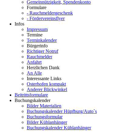
Gemeinnützigkeit, Spendenkonto
Formulare
- Rauchmeldergeschenk
- Fördervereinsflyer
Infos
Impressum
Termine
Terminkalender
Bürgerinfo
Richtiger Notruf
Rauchmelder
Anfahrt
Herzlichen Dank
An Alle
Interessante Links
Osterhofen kompakt
Anderer Blickwinkel
Beitrittsformulare
Buchungskalender
Bilder Materialien
Buchungskalender Hüpfburg/Auto`s
Buchungsformular
Bilder Kühlanhänger
Buchungskalender Kühlanhänger