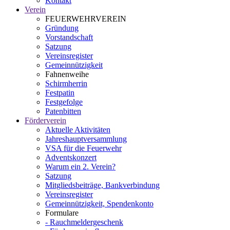
Kontakt
Verein
FEUERWEHRVEREIN
Gründung
Vorstandschaft
Satzung
Vereinsregister
Gemeinnützigkeit
Fahnenweihe
Schirmherrin
Festpatin
Festgefolge
Patenbitten
Förderverein
Aktuelle Aktivitäten
Jahreshauptversammlung
VSA für die Feuerwehr
Adventskonzert
Warum ein 2. Verein?
Satzung
Mitgliedsbeiträge, Bankverbindung
Vereinsregister
Gemeinnützigkeit, Spendenkonto
Formulare
- Rauchmeldergeschenk