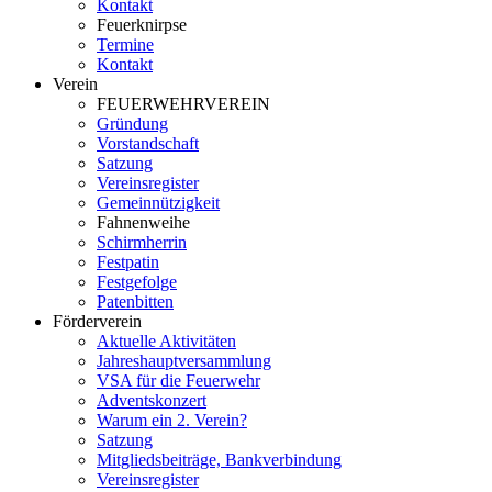
Kontakt
Feuerknirpse
Termine
Kontakt
Verein
FEUERWEHRVEREIN
Gründung
Vorstandschaft
Satzung
Vereinsregister
Gemeinnützigkeit
Fahnenweihe
Schirmherrin
Festpatin
Festgefolge
Patenbitten
Förderverein
Aktuelle Aktivitäten
Jahreshauptversammlung
VSA für die Feuerwehr
Adventskonzert
Warum ein 2. Verein?
Satzung
Mitgliedsbeiträge, Bankverbindung
Vereinsregister