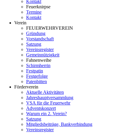
Kontakt
Feuerknirpse
Termine
Kontakt
Verein
FEUERWEHRVEREIN
Gründung
Vorstandschaft
Satzung
Vereinsregister
Gemeinnützigkeit
Fahnenweihe
Schirmherrin
Festpatin
Festgefolge
Patenbitten
Förderverein
Aktuelle Aktivitäten
Jahreshauptversammlung
VSA für die Feuerwehr
Adventskonzert
Warum ein 2. Verein?
Satzung
Mitgliedsbeiträge, Bankverbindung
Vereinsregister