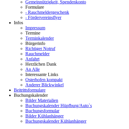
Gemeinnützigkeit, Spendenkonto
Formulare
- Rauchmeldergeschenk
- Fördervereinsflyer
Infos
Impressum
Termine
Terminkalender
Bürgerinfo
Richtiger Notruf
Rauchmelder
Anfahrt
Herzlichen Dank
An Alle
Interessante Links
Osterhofen kompakt
Anderer Blickwinkel
Beitrittsformulare
Buchungskalender
Bilder Materialien
Buchungskalender Hüpfburg/Auto`s
Buchungsformular
Bilder Kühlanhänger
Buchungskalender Kühlanhänger