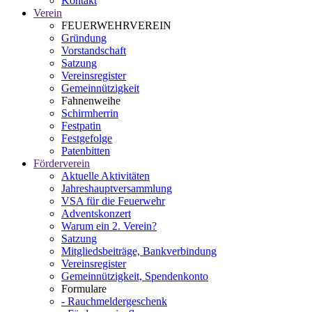
Kontakt
Verein
FEUERWEHRVEREIN
Gründung
Vorstandschaft
Satzung
Vereinsregister
Gemeinnützigkeit
Fahnenweihe
Schirmherrin
Festpatin
Festgefolge
Patenbitten
Förderverein
Aktuelle Aktivitäten
Jahreshauptversammlung
VSA für die Feuerwehr
Adventskonzert
Warum ein 2. Verein?
Satzung
Mitgliedsbeiträge, Bankverbindung
Vereinsregister
Gemeinnützigkeit, Spendenkonto
Formulare
- Rauchmeldergeschenk