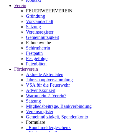
Kontakt
Verein
FEUERWEHRVEREIN
Gründung
Vorstandschaft
Satzung
Vereinsregister
Gemeinnützigkeit
Fahnenweihe
Schirmherrin
Festpatin
Festgefolge
Patenbitten
Förderverein
Aktuelle Aktivitäten
Jahreshauptversammlung
VSA für die Feuerwehr
Adventskonzert
Warum ein 2. Verein?
Satzung
Mitgliedsbeiträge, Bankverbindung
Vereinsregister
Gemeinnützigkeit, Spendenkonto
Formulare
- Rauchmeldergeschenk