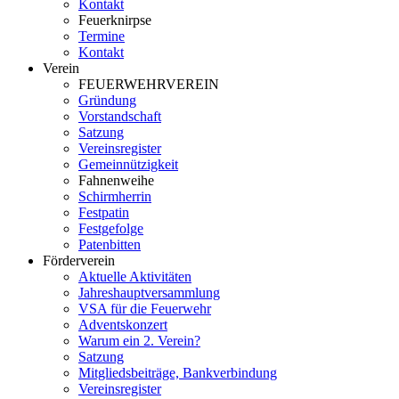
Kontakt
Feuerknirpse
Termine
Kontakt
Verein
FEUERWEHRVEREIN
Gründung
Vorstandschaft
Satzung
Vereinsregister
Gemeinnützigkeit
Fahnenweihe
Schirmherrin
Festpatin
Festgefolge
Patenbitten
Förderverein
Aktuelle Aktivitäten
Jahreshauptversammlung
VSA für die Feuerwehr
Adventskonzert
Warum ein 2. Verein?
Satzung
Mitgliedsbeiträge, Bankverbindung
Vereinsregister