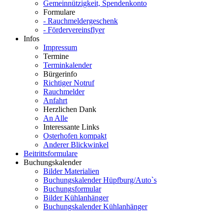
Gemeinnützigkeit, Spendenkonto
Formulare
- Rauchmeldergeschenk
- Fördervereinsflyer
Infos
Impressum
Termine
Terminkalender
Bürgerinfo
Richtiger Notruf
Rauchmelder
Anfahrt
Herzlichen Dank
An Alle
Interessante Links
Osterhofen kompakt
Anderer Blickwinkel
Beitrittsformulare
Buchungskalender
Bilder Materialien
Buchungskalender Hüpfburg/Auto`s
Buchungsformular
Bilder Kühlanhänger
Buchungskalender Kühlanhänger